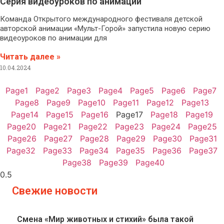
Серия видеоуроков по анимации
Команда Открытого международного фестиваля детской
авторской анимации «Мульт-Горой» запустила новую серию
видеоуроков по анимации для
Читать далее »
10.04.2024
Page
1
Page
2
Page
3
Page
4
Page
5
Page
6
Page
7
Page
8
Page
9
Page
10
Page
11
Page
12
Page
13
Page
14
Page
15
Page
16
Page
17
Page
18
Page
19
Page
20
Page
21
Page
22
Page
23
Page
24
Page
25
Page
26
Page
27
Page
28
Page
29
Page
30
Page
31
Page
32
Page
33
Page
34
Page
35
Page
36
Page
37
Page
38
Page
39
Page
40
Свежие новости
Смена «Мир животных и стихий» была такой