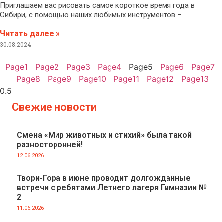
Приглашаем вас рисовать самое короткое время года в
Сибири, с помощью наших любимых инструментов –
Читать далее »
30.08.2024
Page
1
Page
2
Page
3
Page
4
Page
5
Page
6
Page
7
Page
8
Page
9
Page
10
Page
11
Page
12
Page
13
Свежие новости
Смена «Мир животных и стихий» была такой
разносторонней!
12.06.2026
Твори-Гора в июне проводит долгожданные
встречи с ребятами Летнего лагеря Гимназии №
2
11.06.2026