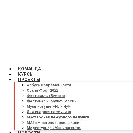
КОМАНДА
КУРСЫ
ПРОЕКТЫ
Азбука Современности
СемьяФест 2022
Фестиваль «Бумага»
Фестиваль «Мульт-Горой»
Мульт-студия «Ну и Ну!»
Инженерная песочница
Мастерская дежурного дедушки
МАГи — интенсивные школы
Медиатурнир «Маг контента»