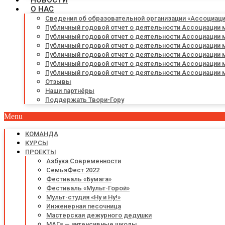
НОВОСТИ
О НАС
Сведения об образовательной организации «Ассоциац
Публичный годовой отчет о деятельности Ассоциации 
Публичный годовой отчет о деятельности Ассоциации 
Публичный годовой отчет о деятельности Ассоциации 
Публичный годовой отчет о деятельности Ассоциации 
Публичный годовой отчет о деятельности Ассоциации 
Публичный годовой отчет о деятельности Ассоциации 
Отзывы
Наши партнёры
Поддержать Твори-Гору
Menu
КОМАНДА
КУРСЫ
ПРОЕКТЫ
Азбука Современности
СемьяФест 2022
Фестиваль «Бумага»
Фестиваль «Мульт-Горой»
Мульт-студия «Ну и Ну!»
Инженерная песочница
Мастерская дежурного дедушки
МАГи — интенсивные школы