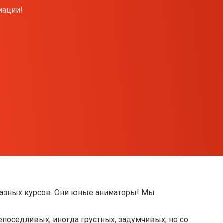
мации!
 Разных курсов. Они юные аниматоры! Мы
поседливых, иногда грустных, задумчивых, но со