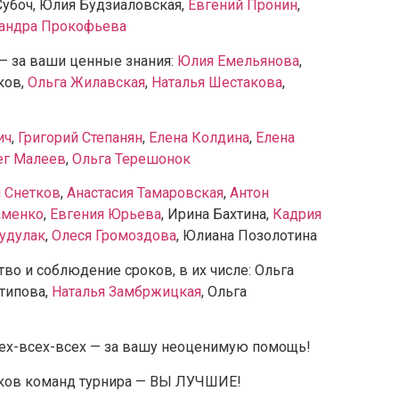
Субоч, Юлия Будзиаловская,
Евгений Пронин
,
андра Прокофьева
— за ваши ценные знания:
Юлия Емельянова
,
ков,
Ольга Жилавская
,
Наталья Шестакова
,
ич
,
Григорий Степанян
,
Елена Колдина
,
Елена
ег Малеев
,
Ольга Терешонок
 Снетков
,
Анастасия Тамаровская
,
Антон
аменко
,
Евгения Юрьева
, Ирина Бахтина,
Кадрия
удулак
,
Олеся Громоздова
, Юлиана Позолотина
о и соблюдение сроков, в их числе: Ольга
нтипова,
Наталья Замбржицкая
, Ольга
ех-всех-всех — за вашу неоценимую помощь!
вников команд турнира — ВЫ ЛУЧШИЕ!