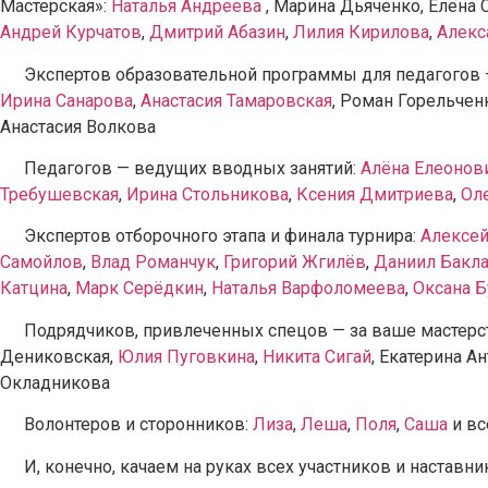
Мастерская»:
Наталья Андреева
, Марина Дьяченко, Елена 
Андрей Курчатов
,
Дмитрий Абазин
,
Лилия Кирилова
,
Алекс
Экспертов образовательной программы для педагогов 
Ирина Санарова
,
Анастасия Тамаровская
, Роман Горельчен
Анастасия Волкова
Педагогов — ведущих вводных занятий:
Алёна Елеонов
Требушевская
,
Ирина Стольникова
,
Ксения Дмитриева
,
Ол
Экспертов отборочного этапа и финала турнира:
Алексей
Самойлов
,
Влад Романчук
,
Григорий Жгилёв
,
Даниил Бакл
Катцина
,
Марк Серёдкин
,
Наталья Варфоломеева
,
Оксана Б
Подрядчиков, привлеченных спецов — за ваше мастерств
Дениковская,
Юлия Пуговкина
,
Никита Сигай
, Екатерина А
Окладникова
Волонтеров и сторонников:
Лиза
,
Леша
,
Поля
,
Саша
и вс
И, конечно, качаем на руках всех участников и наста