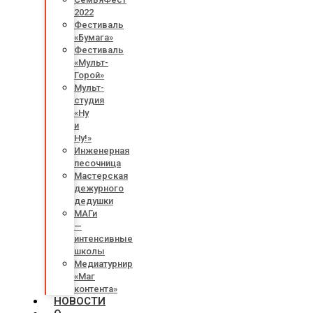
2022
Фестиваль
«Бумага»
Фестиваль
«Мульт-
Горой»
Мульт-
студия
«Ну
и
Ну!»
Инженерная
песочница
Мастерская
дежурного
дедушки
МАГи
—
интенсивные
школы
Медиатурнир
«Маг
контента»
НОВОСТИ