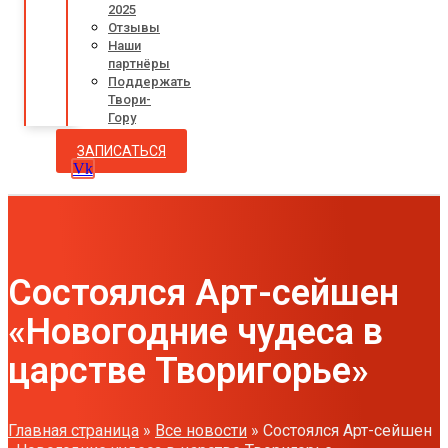
2025
Отзывы
Наши
партнёры
Поддержать
Твори-
Гору
ЗАПИСАТЬСЯ
Vk
Состоялся Арт-сейшен
«Новогодние чудеса в
царстве Творигорье»
Главная страница
»
Все новости
»
Состоялся Арт-сейшен