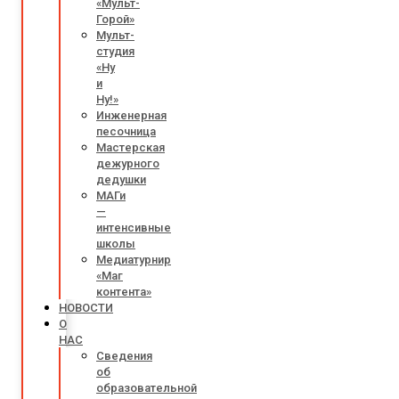
«Мульт-
Горой»
Мульт-
студия
«Ну
и
Ну!»
Инженерная
песочница
Мастерская
дежурного
дедушки
МАГи
—
интенсивные
школы
Медиатурнир
«Маг
контента»
НОВОСТИ
О
НАС
Сведения
об
образовательной