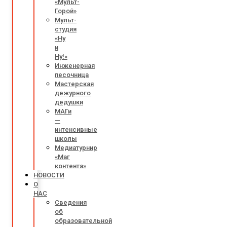
«Мульт-
Горой»
Мульт-
студия
«Ну
и
Ну!»
Инженерная
песочница
Мастерская
дежурного
дедушки
МАГи
—
интенсивные
школы
Медиатурнир
«Маг
контента»
НОВОСТИ
О
НАС
Сведения
об
образовательной