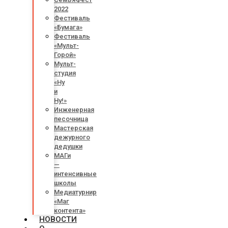
2022
Фестиваль
«Бумага»
Фестиваль
«Мульт-
Горой»
Мульт-
студия
«Ну
и
Ну!»
Инженерная
песочница
Мастерская
дежурного
дедушки
МАГи
—
интенсивные
школы
Медиатурнир
«Маг
контента»
НОВОСТИ