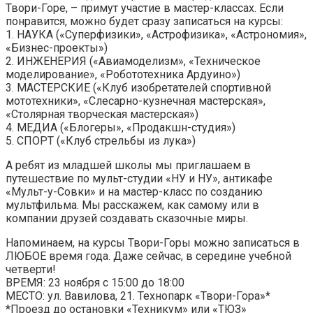
Твори-Горе, – примут участие в мастер-классах. Если
понравится, можно будет сразу записаться на курсы:
1. НАУКА («Суперфизики», «Астрофизика», «Астрономия»,
«Бизнес-проекты»)
2. ИНЖЕНЕРИЯ («Авиамоделизм», «Техническое
моделирование», «Робототехника Ардуино»)
3. МАСТЕРСКИЕ («Клуб изобретателей спортивной
мототехники», «Слесарно-кузнечная мастерская»,
«Столярная творческая мастерская»)
4. МЕДИА («Блогеры», «Продакшн-студия»)
5. СПОРТ («Клуб стрельбы из лука»)
А ребят из младшей школы мы приглашаем в
путешествие по мульт-студии «НУ и НУ», антикафе
«Мульт-у-Совки» и на мастер-класс по созданию
мультфильма. Мы расскажем, как самому или в
компании друзей создавать сказочные миры.
Напоминаем, на курсы Твори-Горы можно записаться в
ЛЮБОЕ время года. Даже сейчас, в середине учебной
четверти!
ВРЕМЯ: 23 ноября с 15:00 до 18:00
МЕСТО: ул. Вавилова, 21. Технопарк «Твори-Гора»*
*Проезд до остановки «Техникум» или «ТЮЗ»