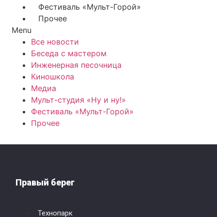
Фестиваль «Мульт-Горой»
Прочее
Menu
Все новости
Беседа с мастером
Инженерная песочница
Киношкола
Медиа
Мульт-студия «Ну и ну!»
Фестиваль «Мульт-Горой»
Прочее
Правый берег
Технопарк